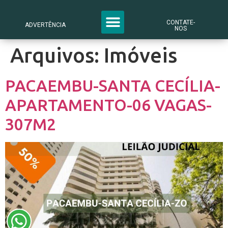
CONTATE-
ADVERTÊNCIA
NOS
Arquivos:
Imóveis
PACAEMBU-SANTA CECÍLIA-
APARTAMENTO-06 VAGAS-
307M2