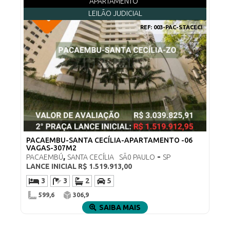
APARTAMENTO
LEILÃO JUDICIAL
REF:
003-PAC-STACECI
PACAEMBU-SANTA CECÍLIA-APARTAMENTO -06
VAGAS-307M2
,
-
PACAEMBÚ
SANTA CECÍLIA
SÃ0 PAULO
SP
LANCE INICIAL
R$ 1.519.913,00
3
3
2
5
599,6
306,9
SAIBA MAIS