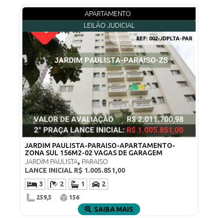
APARTAMENTO
LEILÃO JUDICIAL
REF:
002-JDPLTA-PAR
JARDIM PAULISTA-PARAISO-APARTAMENTO-
ZONA SUL 156M2-02 VAGAS DE GARAGEM
,
JARDIM PAULISTA
PARAISO
LANCE INICIAL
R$ 1.005.851,00
3
2
1
2
259,5
156
SAIBA MAIS