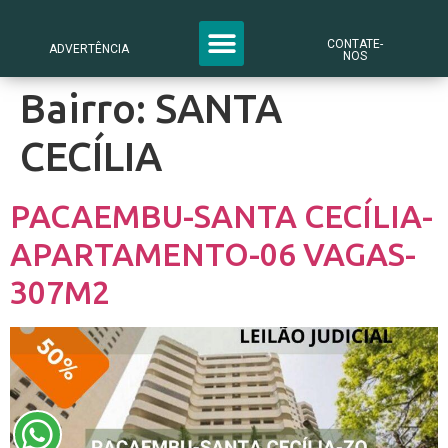
CONTATE-
ADVERTÊNCIA
NOS
Bairro:
SANTA
CECÍLIA
PACAEMBU-SANTA CECÍLIA-
APARTAMENTO-06 VAGAS-
307M2