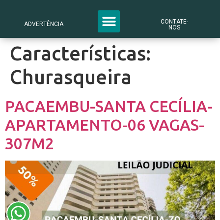
CONTATE-
ADVERTÊNCIA
NOS
Características:
Churasqueira
PACAEMBU-SANTA CECÍLIA-
APARTAMENTO-06 VAGAS-
307M2