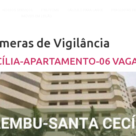
NOSSOS SERVIÇOS
ITBI/ITCMD
CÁLCULO PARA LANCE
PERGUNTAS F
IMÓVEIS EM LEILÃO
meras de Vigilância
ÍLIA-APARTAMENTO-06 VAG